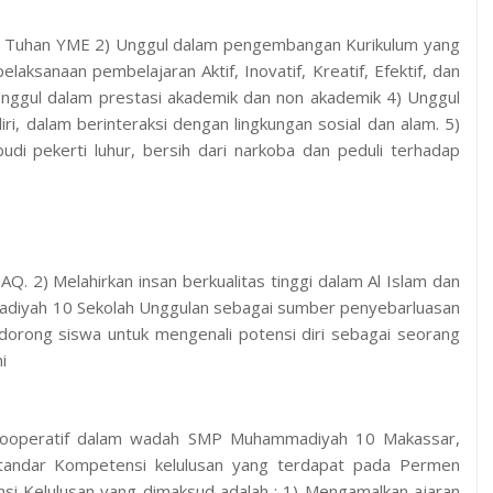
a Tuhan YME 2) Unggul dalam pengembangan Kurikulum yang
aksanaan pembelajaran Aktif, Inovatif, Kreatif, Efektif, dan
ggul dalam prestasi akademik dan non akademik 4) Unggul
diri, dalam berinteraksi dengan lingkungan sosial dan alam. 5)
di pekerti luhur, bersih dari narkoba dan peduli terhadap
. 2) Melahirkan insan berkualitas tinggi dalam Al Islam dan
iyah 10 Sekolah Unggulan sebagai sumber penyebarluasan
ndorong siswa untuk mengenali potensi diri sebagai seorang
i
 kooperatif dalam wadah SMP Muhammadiyah 10 Makassar,
Standar Kompetensi kelulusan yang terdapat pada Permen
i Kelulusan yang dimaksud adalah : 1) Mengamalkan ajaran