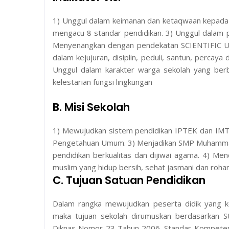
1) Unggul dalam keimanan dan ketaqwaan kepad
mengacu 8 standar pendidikan. 3) Unggul dalam pel
Menyenangkan dengan pendekatan SCIENTIFIC Un
dalam kejujuran, disiplin, peduli, santun, percaya 
Unggul dalam karakter warga sekolah yang berbu
kelestarian fungsi lingkungan
B. Misi Sekolah
1) Mewujudkan sistem pendidikan IPTEK dan IMTAQ
Pengetahuan Umum. 3) Menjadikan SMP Muhammad
pendidikan berkualitas dan dijiwai agama. 4) Me
muslim yang hidup bersih, sehat jasmani dan rohan
C. Tujuan Satuan Pendidikan
Dalam rangka mewujudkan peserta didik yang
maka tujuan sekolah dirumuskan berdasarkan 
Diknas Nomor 23 Tahun 2006. Standar Kompetens