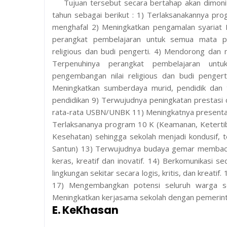
Tujuan tersebut secara bertahap akan dimonito
tahun sebagai berikut : 1) Terlaksanakannya p
menghafal 2) Meningkatkan pengamalan syariat I
perangkat pembelajaran untuk semua mata p
religious dan budi pengerti. 4) Mendorong dan 
Terpenuhinya perangkat pembelajaran un
pengembangan nilai religious dan budi penger
Meningkatkan sumberdaya murid, pendidik dan 
pendidikan 9) Terwujudnya peningkatan prestasi 
rata-rata USBN/UNBK 11) Meningkatnya presentasi
Terlaksananya program 10 K (Keamanan, Ketertib
Kesehatan) sehingga sekolah menjadi kondusif, t
Santun) 13) Terwujudnya budaya gemar membaca, li
keras, kreatif dan inovatif. 14) Berkomunikasi 
lingkungan sekitar secara logis, kritis, dan kreati
17) Mengembangkan potensi seluruh warga se
Meningkatkan kerjasama sekolah dengan pemerint
E. KeKhasan