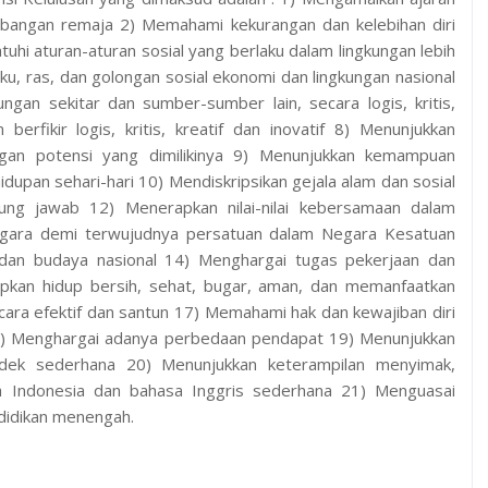
bangan remaja 2) Memahami kekurangan dan kelebihan diri
tuhi aturan-aturan sosial yang berlaku dalam lingkungan lebih
u, ras, dan golongan sosial ekonomi dan lingkungan nasional
ngan sekitar dan sumber-sumber lain, secara logis, kritis,
erfikir logis, kritis, kreatif dan inovatif 8) Menunjukkan
gan potensi yang dimilikinya 9) Menunjukkan kemampuan
upan sehari-hari 10) Mendiskripsikan gejala alam dan sosial
ung jawab 12) Menerapkan nilai-nilai kebersamaan dalam
egara demi terwujudnya persatuan dalam Negara Kesatuan
 dan budaya nasional 14) Menghargai tugas pekerjaan dan
pkan hidup bersih, sehat, bugar, aman, dan memanfaatkan
cara efektif dan santun 17) Memahami hak dan kewajiban diri
18) Menghargai adanya perbedaan pendapat 19) Menunjukkan
ek sederhana 20) Menunjukkan keterampilan menyimak,
a Indonesia dan bahasa Inggris sederhana 21) Menguasai
didikan menengah.