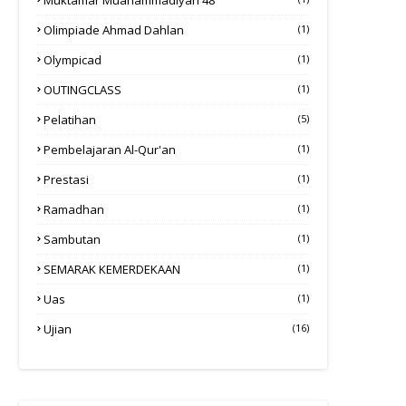
Olimpiade Ahmad Dahlan
(1)
Olympicad
(1)
OUTINGCLASS
(1)
Pelatihan
(5)
Pembelajaran Al-Qur'an
(1)
Prestasi
(1)
Ramadhan
(1)
Sambutan
(1)
SEMARAK KEMERDEKAAN
(1)
Uas
(1)
Ujian
(16)