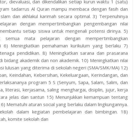
r, dievaluasi, dan dikendalikan setiap kurun waktu 1 (satu)
rogram tadarrus Al Quran mampu membaca dengan fasih dan
slam dan akhlakul karimah secara optimal. 3) Terpenuhinya
elajaran dengan mempertimbangkan pengembangan nilai
membantu setiap siswa untuk mengenali potensi dirinya. 5)
tuk semua mata pelajaran dengan mempertimbangkan
ti 6) Meningkatkan pemahaman kurikulum yang berlaku 7)
tenaga pendidikan. 8) Meningkatkan sarana dan prasarana
di bidang akademik dan non akademik. 10) Meningkatkan nilai
 lulusan yang diterima di sekolah negeri (SMA/SMK/MA) 12)
an, Keindahan, Kebersihan, Kekeluargaan, Kerindangan, dan
erlaksananya program 5 S (Senyum, Sapa, Salam, Salim, dan
terasi, kerjasama, saling menghargai, disiplin, jujur, kerja
secara jelas dan santun 15) Menunjukkan kemampuan tentang
f. 16) Mematuhi aturan social yang berlaku dalam lingkungannya.
kolah dalam kegiatan pembelajaran dan bimbingan. 18)
ah, komite sekolah dan