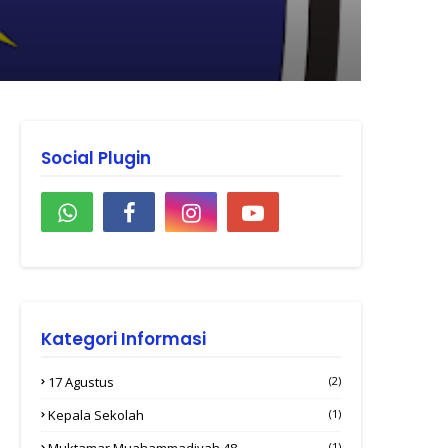
Social Plugin
Kategori Informasi
17 Agustus
(2)
Kepala Sekolah
(1)
Muktamar Muahammadiyah 48
(1)