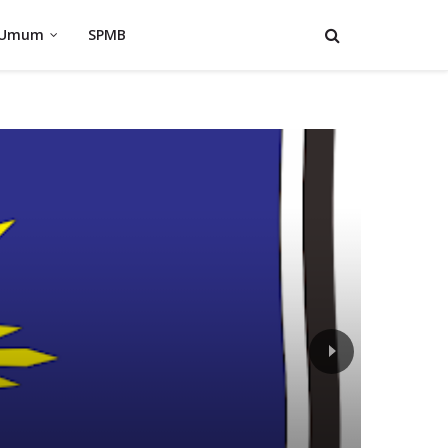
 Umum
SPMB