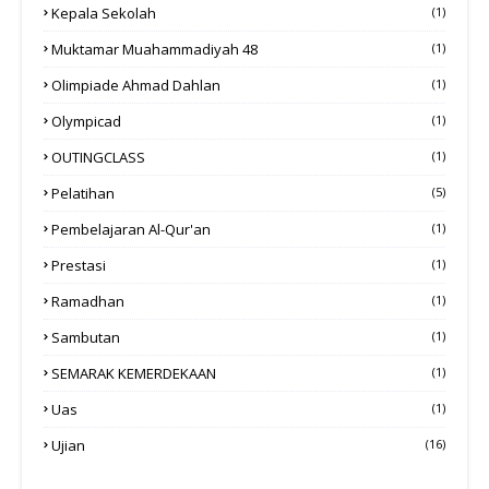
Kepala Sekolah
(1)
Muktamar Muahammadiyah 48
(1)
Olimpiade Ahmad Dahlan
(1)
Olympicad
(1)
OUTINGCLASS
(1)
Pelatihan
(5)
Pembelajaran Al-Qur'an
(1)
Prestasi
(1)
Ramadhan
(1)
Sambutan
(1)
SEMARAK KEMERDEKAAN
(1)
Uas
(1)
Ujian
(16)